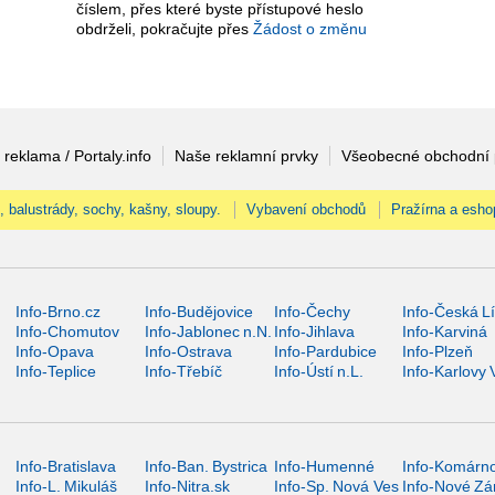
číslem, přes které byste přístupové heslo
obdrželi, pokračujte přes
Žádost o změnu
 reklama / Portaly.info
Naše reklamní prvky
Všeobecné obchodní
, balustrády, sochy, kašny, sloupy.
Vybavení obchodů
Pražírna a esho
Info-Brno.cz
Info-Budějovice
Info-Čechy
Info-Česká L
Info-Chomutov
Info-Jablonec n.N.
Info-Jihlava
Info-Karviná
Info-Opava
Info-Ostrava
Info-Pardubice
Info-Plzeň
Info-Teplice
Info-Třebíč
Info-Ústí n.L.
Info-Karlovy 
Info-Bratislava
Info-Ban. Bystrica
Info-Humenné
Info-Komárn
Info-L. Mikuláš
Info-Nitra.sk
Info-Sp. Nová Ves
Info-Nové Z