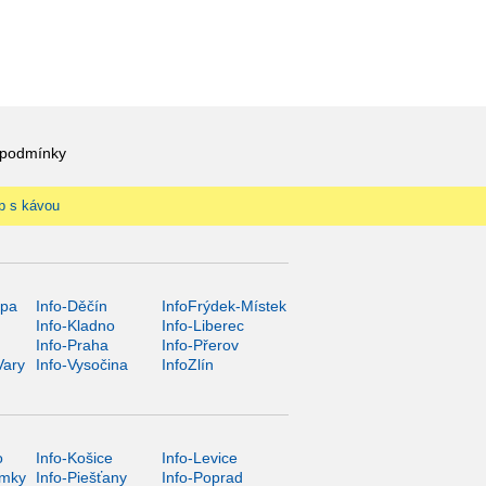
 podmínky
p s kávou
ípa
Info-Děčín
InfoFrýdek-Místek
Info-Kladno
Info-Liberec
Info-Praha
Info-Přerov
Vary
Info-Vysočina
InfoZlín
o
Info-Košice
Info-Levice
ámky
Info-Piešťany
Info-Poprad