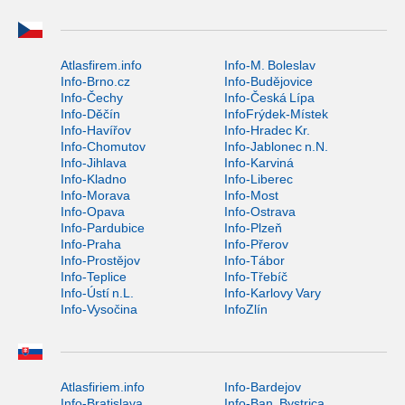
Atlasfirem.info
Info-M. Boleslav
Info-Brno.cz
Info-Budějovice
Info-Čechy
Info-Česká Lípa
Info-Děčín
InfoFrýdek-Místek
Info-Havířov
Info-Hradec Kr.
Info-Chomutov
Info-Jablonec n.N.
Info-Jihlava
Info-Karviná
Info-Kladno
Info-Liberec
Info-Morava
Info-Most
Info-Opava
Info-Ostrava
Info-Pardubice
Info-Plzeň
Info-Praha
Info-Přerov
Info-Prostějov
Info-Tábor
Info-Teplice
Info-Třebíč
Info-Ústí n.L.
Info-Karlovy Vary
Info-Vysočina
InfoZlín
Atlasfiriem.info
Info-Bardejov
Info-Bratislava
Info-Ban. Bystrica