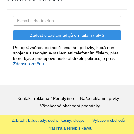
Pro oprávněnou editaci či smazání položky, která není
spojena s žádným e-mailem ani telefonním číslem, přes
které byste přístupové heslo obdrželi, pokračujte přes
Žádost o změnu
Kontakt, reklama / Portaly.info
Naše reklamní prvky
Všeobecné obchodní podmínky
Zábradlí, balustrády, sochy, kašny, sloupy.
Vybavení obchodů
Pražírna a eshop s kávou