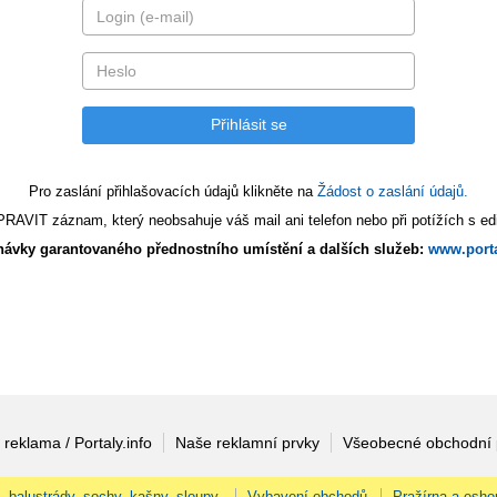
Pro zaslání přihlašovacích údajů klikněte na
Žádost o zaslání údajů.
AVIT záznam, který neobsahuje váš mail ani telefon nebo při potížích s edi
ávky garantovaného přednostního umístění a dalších služeb:
www.porta
 reklama / Portaly.info
Naše reklamní prvky
Všeobecné obchodní
, balustrády, sochy, kašny, sloupy.
Vybavení obchodů
Pražírna a esho