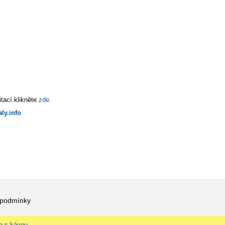
tací klikněte
zde
.
ly.info
 podmínky
p s kávou