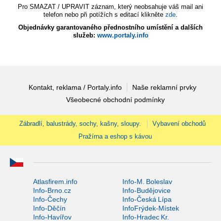
Pro SMAZAT / UPRAVIT záznam, který neobsahuje váš mail ani
telefon nebo při potížích s editací klikněte
zde
.
Objednávky garantovaného přednostního umístění a dalších
služeb:
www.portaly.info
Kontakt, reklama / Portaly.info
Naše reklamní prvky
Všeobecné obchodní podmínky
Zábradlí, balustrády, sochy, kašny, sloupy.
Vybavení obchodů
Pražírna a eshop s kávou
Atlasfirem.info
Info-M. Boleslav
Info-Brno.cz
Info-Budějovice
Info-Čechy
Info-Česká Lípa
Info-Děčín
InfoFrýdek-Místek
Info-Havířov
Info-Hradec Kr.