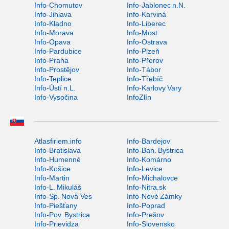
Info-Chomutov
Info-Jablonec n.N.
Info-Jihlava
Info-Karviná
Info-Kladno
Info-Liberec
Info-Morava
Info-Most
Info-Opava
Info-Ostrava
Info-Pardubice
Info-Plzeň
Info-Praha
Info-Přerov
Info-Prostějov
Info-Tábor
Info-Teplice
Info-Třebíč
Info-Ústí n.L.
Info-Karlovy Vary
Info-Vysočina
InfoZlín
Atlasfiriem.info
Info-Bardejov
Info-Bratislava
Info-Ban. Bystrica
Info-Humenné
Info-Komárno
Info-Košice
Info-Levice
Info-Martin
Info-Michalovce
Info-L. Mikuláš
Info-Nitra.sk
Info-Sp. Nová Ves
Info-Nové Zámky
Info-Piešťany
Info-Poprad
Info-Pov. Bystrica
Info-Prešov
Info-Prievidza
Info-Slovensko