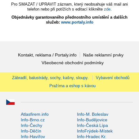
Pro SMAZAT / UPRAVIT záznam, který neobsahuje váš mail ani
telefon nebo při potížích s editací klikněte
zde
.
Objednávky garantovaného přednostního umístění a dalších
služeb:
www.portaly.info
Kontakt, reklama / Portaly.info
Naše reklamní prvky
Všeobecné obchodní podmínky
Zábradlí, balustrády, sochy, kašny, sloupy.
Vybavení obchodů
Pražírna a eshop s kávou
Atlasfirem.info
Info-M. Boleslav
Info-Brno.cz
Info-Budějovice
Info-Čechy
Info-Česká Lípa
Info-Děčín
InfoFrýdek-Místek
Info-Havířov
Info-Hradec Kr.