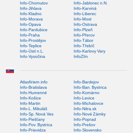
Info-Chomutov
Info-Jablonec n.N.
Info-Jihlava
Info-Karviná
Info-Kladno
Info-Liberec
Info-Morava
Info-Most
Info-Opava
Info-Ostrava
Info-Pardubice
Info-Plzeň
Info-Praha
Info-Přerov
Info-Prostějov
Info-Tábor
Info-Teplice
Info-Třebíč
Info-Ústí n.L.
Info-Karlovy Vary
Info-Vysočina
InfoZlín
Atlasfiriem.info
Info-Bardejov
Info-Bratislava
Info-Ban. Bystrica
Info-Humenné
Info-Komárno
Info-Košice
Info-Levice
Info-Martin
Info-Michalovce
Info-L. Mikuláš
Info-Nitra.sk
Info-Sp. Nová Ves
Info-Nové Zámky
Info-Piešťany
Info-Poprad
Info-Pov. Bystrica
Info-Prešov
Info-Prievidza
Info-Slovensko