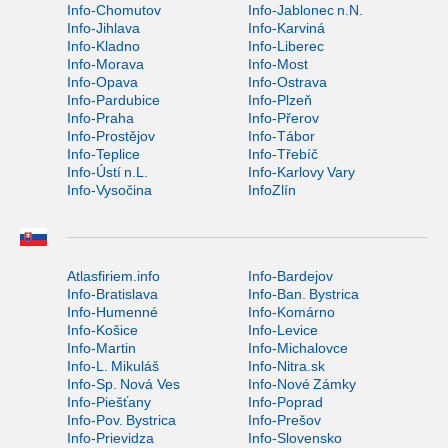
Info-Chomutov
Info-Jablonec n.N.
Info-Jihlava
Info-Karviná
Info-Kladno
Info-Liberec
Info-Morava
Info-Most
Info-Opava
Info-Ostrava
Info-Pardubice
Info-Plzeň
Info-Praha
Info-Přerov
Info-Prostějov
Info-Tábor
Info-Teplice
Info-Třebíč
Info-Ústí n.L.
Info-Karlovy Vary
Info-Vysočina
InfoZlín
Atlasfiriem.info
Info-Bardejov
Info-Bratislava
Info-Ban. Bystrica
Info-Humenné
Info-Komárno
Info-Košice
Info-Levice
Info-Martin
Info-Michalovce
Info-L. Mikuláš
Info-Nitra.sk
Info-Sp. Nová Ves
Info-Nové Zámky
Info-Piešťany
Info-Poprad
Info-Pov. Bystrica
Info-Prešov
Info-Prievidza
Info-Slovensko