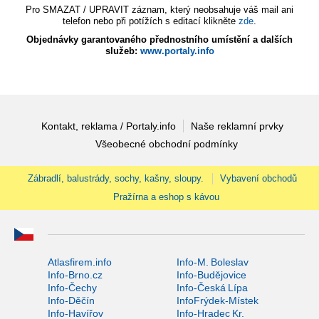
Pro SMAZAT / UPRAVIT záznam, který neobsahuje váš mail ani
telefon nebo při potížích s editací klikněte
zde
.
Objednávky garantovaného přednostního umístění a dalších
služeb:
www.portaly.info
Kontakt, reklama / Portaly.info
Naše reklamní prvky
Všeobecné obchodní podmínky
Zábradlí, balustrády, sochy, kašny, sloupy.
Vybavení obchodů
Pražírna a eshop s kávou
Atlasfirem.info
Info-M. Boleslav
Info-Brno.cz
Info-Budějovice
Info-Čechy
Info-Česká Lípa
Info-Děčín
InfoFrýdek-Místek
Info-Havířov
Info-Hradec Kr.