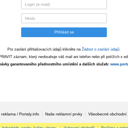
Pro zaslání přihlašovacích údajů klikněte na
Žádost o zaslání údajů.
AVIT záznam, který neobsahuje váš mail ani telefon nebo při potížích s edi
ávky garantovaného přednostního umístění a dalších služeb:
www.porta
 reklama / Portaly.info
Naše reklamní prvky
Všeobecné obchodní
, balustrády, sochy, kašny, sloupy.
Vybavení obchodů
Pražírna a esho