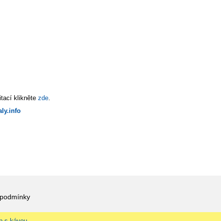
tací klikněte
zde
.
ly.info
 podmínky
p s kávou