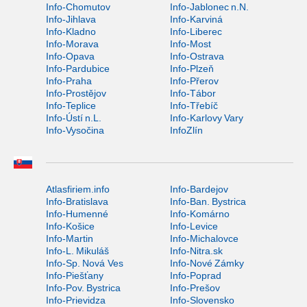
Info-Chomutov
Info-Jablonec n.N.
Info-Jihlava
Info-Karviná
Info-Kladno
Info-Liberec
Info-Morava
Info-Most
Info-Opava
Info-Ostrava
Info-Pardubice
Info-Plzeň
Info-Praha
Info-Přerov
Info-Prostějov
Info-Tábor
Info-Teplice
Info-Třebíč
Info-Ústí n.L.
Info-Karlovy Vary
Info-Vysočina
InfoZlín
Atlasfiriem.info
Info-Bardejov
Info-Bratislava
Info-Ban. Bystrica
Info-Humenné
Info-Komárno
Info-Košice
Info-Levice
Info-Martin
Info-Michalovce
Info-L. Mikuláš
Info-Nitra.sk
Info-Sp. Nová Ves
Info-Nové Zámky
Info-Piešťany
Info-Poprad
Info-Pov. Bystrica
Info-Prešov
Info-Prievidza
Info-Slovensko