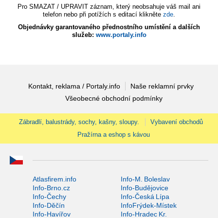
Pro SMAZAT / UPRAVIT záznam, který neobsahuje váš mail ani
telefon nebo při potížích s editací klikněte
zde
.
Objednávky garantovaného přednostního umístění a dalších
služeb:
www.portaly.info
Kontakt, reklama / Portaly.info
Naše reklamní prvky
Všeobecné obchodní podmínky
Zábradlí, balustrády, sochy, kašny, sloupy.
Vybavení obchodů
Pražírna a eshop s kávou
Atlasfirem.info
Info-M. Boleslav
Info-Brno.cz
Info-Budějovice
Info-Čechy
Info-Česká Lípa
Info-Děčín
InfoFrýdek-Místek
Info-Havířov
Info-Hradec Kr.