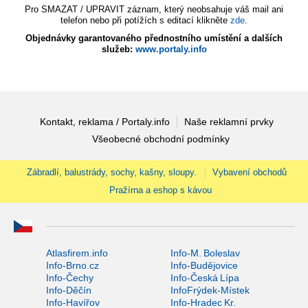
Pro SMAZAT / UPRAVIT záznam, který neobsahuje váš mail ani
telefon nebo při potížích s editací klikněte
zde
.
Objednávky garantovaného přednostního umístění a dalších
služeb:
www.portaly.info
Kontakt, reklama / Portaly.info
Naše reklamní prvky
Všeobecné obchodní podmínky
Zábradlí, balustrády, sochy, kašny, sloupy.
Vybavení obchodů
Pražírna a eshop s kávou
Atlasfirem.info
Info-M. Boleslav
Info-Brno.cz
Info-Budějovice
Info-Čechy
Info-Česká Lípa
Info-Děčín
InfoFrýdek-Místek
Info-Havířov
Info-Hradec Kr.