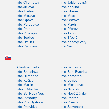
Info-Chomutov
Info-Jablonec n.N.
Info-Jihlava
Info-Karviná
Info-Kladno
Info-Liberec
Info-Morava
Info-Most
Info-Opava
Info-Ostrava
Info-Pardubice
Info-Plzeň
Info-Praha
Info-Přerov
Info-Prostějov
Info-Tábor
Info-Teplice
Info-Třebíč
Info-Ústí n.L.
Info-Karlovy Vary
Info-Vysočina
InfoZlín
Atlasfiriem.info
Info-Bardejov
Info-Bratislava
Info-Ban. Bystrica
Info-Humenné
Info-Komárno
Info-Košice
Info-Levice
Info-Martin
Info-Michalovce
Info-L. Mikuláš
Info-Nitra.sk
Info-Sp. Nová Ves
Info-Nové Zámky
Info-Piešťany
Info-Poprad
Info-Pov. Bystrica
Info-Prešov
Info-Prievidza
Info-Slovensko