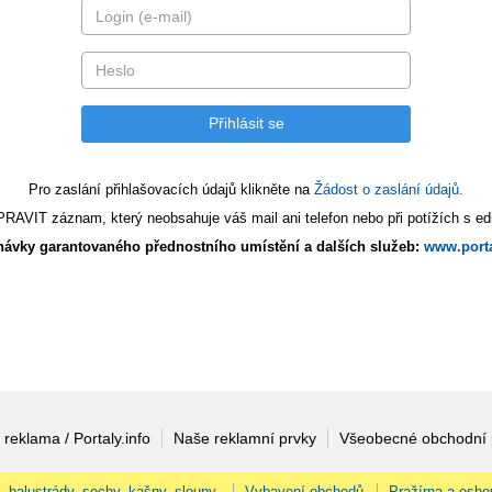
Pro zaslání přihlašovacích údajů klikněte na
Žádost o zaslání údajů.
AVIT záznam, který neobsahuje váš mail ani telefon nebo při potížích s edi
ávky garantovaného přednostního umístění a dalších služeb:
www.porta
 reklama / Portaly.info
Naše reklamní prvky
Všeobecné obchodní
, balustrády, sochy, kašny, sloupy.
Vybavení obchodů
Pražírna a esho