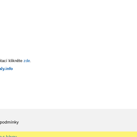
tací klikněte
zde
.
ly.info
 podmínky
p s kávou