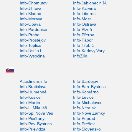
Info-Chomutov
Info-Jablonec n.N.
Info-Jihlava
Info-Karviná
Info-Kladno
Info-Liberec
Info-Morava
Info-Most
Info-Opava
Info-Ostrava
Info-Pardubice
Info-Plzeň
Info-Praha
Info-Přerov
Info-Prostějov
Info-Tábor
Info-Teplice
Info-Třebíč
Info-Ústí n.L.
Info-Karlovy Vary
Info-Vysočina
InfoZlín
Atlasfiriem.info
Info-Bardejov
Info-Bratislava
Info-Ban. Bystrica
Info-Humenné
Info-Komárno
Info-Košice
Info-Levice
Info-Martin
Info-Michalovce
Info-L. Mikuláš
Info-Nitra.sk
Info-Sp. Nová Ves
Info-Nové Zámky
Info-Piešťany
Info-Poprad
Info-Pov. Bystrica
Info-Prešov
Info-Prievidza
Info-Slovensko