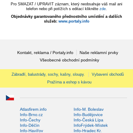
Pro SMAZAT / UPRAVIT záznam, který neobsahuje váš mail ani
telefon nebo při potížích s editací klikněte
zde
.
Objednávky garantovaného přednostního umístění a dalších
služeb:
www.portaly.info
Kontakt, reklama / Portaly.info
Naše reklamní prvky
Všeobecné obchodní podmínky
Zábradlí, balustrády, sochy, kašny, sloupy.
Vybavení obchodů
Pražírna a eshop s kávou
Atlasfirem.info
Info-M. Boleslav
Info-Brno.cz
Info-Budějovice
Info-Čechy
Info-Česká Lípa
Info-Děčín
InfoFrýdek-Místek
Info-Havířov
Info-Hradec Kr.