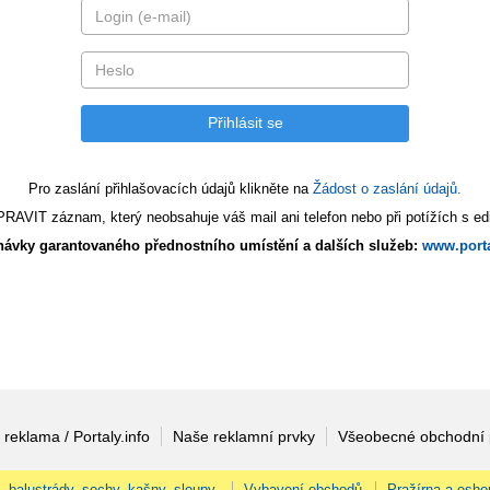
Pro zaslání přihlašovacích údajů klikněte na
Žádost o zaslání údajů.
AVIT záznam, který neobsahuje váš mail ani telefon nebo při potížích s edi
ávky garantovaného přednostního umístění a dalších služeb:
www.porta
 reklama / Portaly.info
Naše reklamní prvky
Všeobecné obchodní
, balustrády, sochy, kašny, sloupy.
Vybavení obchodů
Pražírna a esho