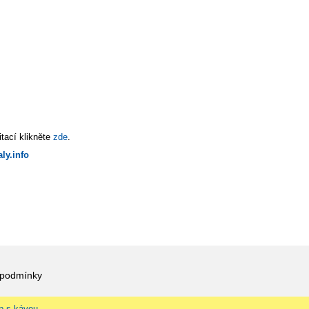
tací klikněte
zde
.
ly.info
 podmínky
p s kávou