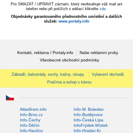
Pro SMAZAT / UPRAVIT záznam, který neobsahuje váš mail ani
telefon nebo při potížích s editací klikněte
zde
.
Objednávky garantovaného přednostního umístění a dalších
služeb:
www.portaly.info
Kontakt, reklama / Portaly.info
Naše reklamní prvky
Všeobecné obchodní podmínky
Zábradlí, balustrády, sochy, kašny, sloupy.
Vybavení obchodů
Pražírna a eshop s kávou
Atlasfirem.info
Info-M. Boleslav
Info-Brno.cz
Info-Budějovice
Info-Čechy
Info-Česká Lípa
Info-Děčín
InfoFrýdek-Místek
Info-Havířov
Info-Hradec Kr.