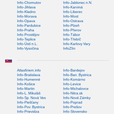
Info-Chomutov
Info-Jablonec n.N.
Info-Jihlava
Info-Karviná
Info-Kladno
Info-Liberec
Info-Morava
Info-Most
Info-Opava
Info-Ostrava
Info-Pardubice
Info-Plzeň
Info-Praha
Info-Přerov
Info-Prostějov
Info-Tábor
Info-Teplice
Info-Třebíč
Info-Ústí n.L.
Info-Karlovy Vary
Info-Vysočina
InfoZlín
Atlasfiriem.info
Info-Bardejov
Info-Bratislava
Info-Ban. Bystrica
Info-Humenné
Info-Komárno
Info-Košice
Info-Levice
Info-Martin
Info-Michalovce
Info-L. Mikuláš
Info-Nitra.sk
Info-Sp. Nová Ves
Info-Nové Zámky
Info-Piešťany
Info-Poprad
Info-Pov. Bystrica
Info-Prešov
Info-Prievidza
Info-Slovensko