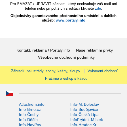
Pro SMAZAT / UPRAVIT záznam, který neobsahuje váš mail ani
telefon nebo při potížích s editací klikněte
zde
.
Objednávky garantovaného přednostního umístění a dalších
služeb:
www.portaly.info
Kontakt, reklama / Portaly.info
Naše reklamní prvky
Všeobecné obchodní podmínky
Zábradlí, balustrády, sochy, kašny, sloupy.
Vybavení obchodů
Pražírna a eshop s kávou
Atlasfirem.info
Info-M. Boleslav
Info-Brno.cz
Info-Budějovice
Info-Čechy
Info-Česká Lípa
Info-Děčín
InfoFrýdek-Místek
Info-Havířov
Info-Hradec Kr.