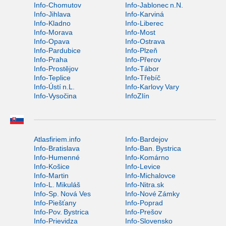
Info-Chomutov
Info-Jablonec n.N.
Info-Jihlava
Info-Karviná
Info-Kladno
Info-Liberec
Info-Morava
Info-Most
Info-Opava
Info-Ostrava
Info-Pardubice
Info-Plzeň
Info-Praha
Info-Přerov
Info-Prostějov
Info-Tábor
Info-Teplice
Info-Třebíč
Info-Ústí n.L.
Info-Karlovy Vary
Info-Vysočina
InfoZlín
Atlasfiriem.info
Info-Bardejov
Info-Bratislava
Info-Ban. Bystrica
Info-Humenné
Info-Komárno
Info-Košice
Info-Levice
Info-Martin
Info-Michalovce
Info-L. Mikuláš
Info-Nitra.sk
Info-Sp. Nová Ves
Info-Nové Zámky
Info-Piešťany
Info-Poprad
Info-Pov. Bystrica
Info-Prešov
Info-Prievidza
Info-Slovensko