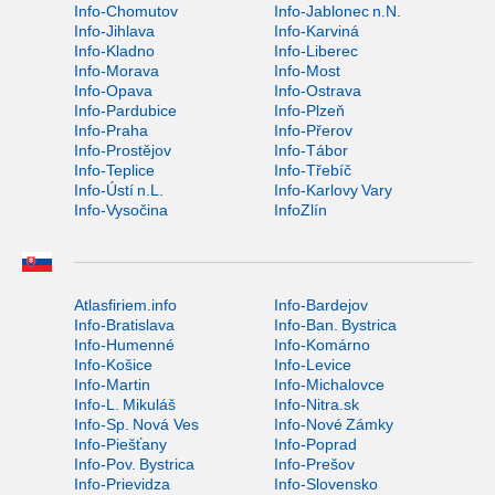
Info-Chomutov
Info-Jablonec n.N.
Info-Jihlava
Info-Karviná
Info-Kladno
Info-Liberec
Info-Morava
Info-Most
Info-Opava
Info-Ostrava
Info-Pardubice
Info-Plzeň
Info-Praha
Info-Přerov
Info-Prostějov
Info-Tábor
Info-Teplice
Info-Třebíč
Info-Ústí n.L.
Info-Karlovy Vary
Info-Vysočina
InfoZlín
Atlasfiriem.info
Info-Bardejov
Info-Bratislava
Info-Ban. Bystrica
Info-Humenné
Info-Komárno
Info-Košice
Info-Levice
Info-Martin
Info-Michalovce
Info-L. Mikuláš
Info-Nitra.sk
Info-Sp. Nová Ves
Info-Nové Zámky
Info-Piešťany
Info-Poprad
Info-Pov. Bystrica
Info-Prešov
Info-Prievidza
Info-Slovensko