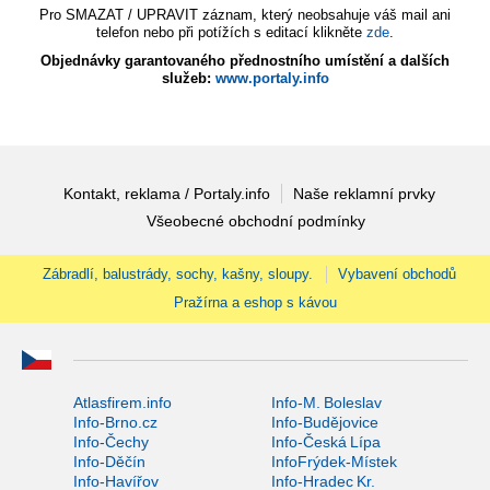
Pro SMAZAT / UPRAVIT záznam, který neobsahuje váš mail ani
telefon nebo při potížích s editací klikněte
zde
.
Objednávky garantovaného přednostního umístění a dalších
služeb:
www.portaly.info
Kontakt, reklama / Portaly.info
Naše reklamní prvky
Všeobecné obchodní podmínky
Zábradlí, balustrády, sochy, kašny, sloupy.
Vybavení obchodů
Pražírna a eshop s kávou
Atlasfirem.info
Info-M. Boleslav
Info-Brno.cz
Info-Budějovice
Info-Čechy
Info-Česká Lípa
Info-Děčín
InfoFrýdek-Místek
Info-Havířov
Info-Hradec Kr.