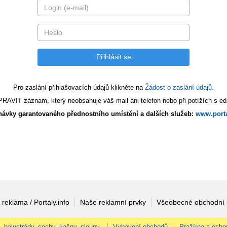
Pro zaslání přihlašovacích údajů klikněte na
Žádost o zaslání údajů.
AVIT záznam, který neobsahuje váš mail ani telefon nebo při potížích s edi
ávky garantovaného přednostního umístění a dalších služeb:
www.porta
 reklama / Portaly.info
Naše reklamní prvky
Všeobecné obchodní
, balustrády, sochy, kašny, sloupy.
Vybavení obchodů
Pražírna a esho