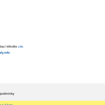
tací klikněte
zde
.
ly.info
 podmínky
p s kávou