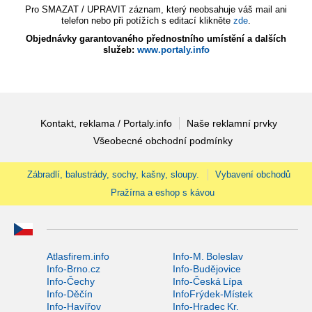
Pro SMAZAT / UPRAVIT záznam, který neobsahuje váš mail ani
telefon nebo při potížích s editací klikněte
zde
.
Objednávky garantovaného přednostního umístění a dalších
služeb:
www.portaly.info
Kontakt, reklama / Portaly.info
Naše reklamní prvky
Všeobecné obchodní podmínky
Zábradlí, balustrády, sochy, kašny, sloupy.
Vybavení obchodů
Pražírna a eshop s kávou
Atlasfirem.info
Info-M. Boleslav
Info-Brno.cz
Info-Budějovice
Info-Čechy
Info-Česká Lípa
Info-Děčín
InfoFrýdek-Místek
Info-Havířov
Info-Hradec Kr.