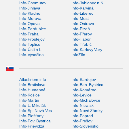
Info-Chomutov
Info-Jablonec n.N.
Info-Jihlava
Info-Karviná
Info-Kladno
Info-Liberec
Info-Morava
Info-Most
Info-Opava
Info-Ostrava
Info-Pardubice
Info-Plzeň
Info-Praha
Info-Přerov
Info-Prostějov
Info-Tábor
Info-Teplice
Info-Třebíč
Info-Ústí n.L.
Info-Karlovy Vary
Info-Vysočina
InfoZlín
Atlasfiriem.info
Info-Bardejov
Info-Bratislava
Info-Ban. Bystrica
Info-Humenné
Info-Komárno
Info-Košice
Info-Levice
Info-Martin
Info-Michalovce
Info-L. Mikuláš
Info-Nitra.sk
Info-Sp. Nová Ves
Info-Nové Zámky
Info-Piešťany
Info-Poprad
Info-Pov. Bystrica
Info-Prešov
Info-Prievidza
Info-Slovensko