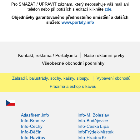
Pro SMAZAT / UPRAVIT záznam, který neobsahuje váš mail ani
telefon nebo při potížích s editací klikněte
zde
.
Objednávky garantovaného přednostního umístění a dalších
služeb:
www.portaly.info
Kontakt, reklama / Portaly.info
Naše reklamní prvky
Všeobecné obchodní podmínky
Zábradlí, balustrády, sochy, kašny, sloupy.
Vybavení obchodů
Pražírna a eshop s kávou
Atlasfirem.info
Info-M. Boleslav
Info-Brno.cz
Info-Budějovice
Info-Čechy
Info-Česká Lípa
Info-Děčín
InfoFrýdek-Místek
Info-Havířov
Info-Hradec Kr.