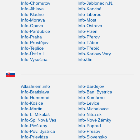
Info-Chomutov
Info-Jablonec n.N.
Info-Jihlava
Info-Karviná
Info-Kladno
Info-Liberec
Info-Morava
Info-Most
Info-Opava
Info-Ostrava
Info-Pardubice
Info-Plzeň
Info-Praha
Info-Přerov
Info-Prostějov
Info-Tábor
Info-Teplice
Info-Třebíč
Info-Ústí n.L.
Info-Karlovy Vary
Info-Vysočina
InfoZlín
Atlasfiriem.info
Info-Bardejov
Info-Bratislava
Info-Ban. Bystrica
Info-Humenné
Info-Komárno
Info-Košice
Info-Levice
Info-Martin
Info-Michalovce
Info-L. Mikuláš
Info-Nitra.sk
Info-Sp. Nová Ves
Info-Nové Zámky
Info-Piešťany
Info-Poprad
Info-Pov. Bystrica
Info-Prešov
Info-Prievidza
Info-Slovensko