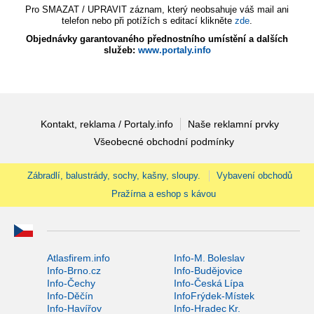
Pro SMAZAT / UPRAVIT záznam, který neobsahuje váš mail ani
telefon nebo při potížích s editací klikněte
zde
.
Objednávky garantovaného přednostního umístění a dalších
služeb:
www.portaly.info
Kontakt, reklama / Portaly.info
Naše reklamní prvky
Všeobecné obchodní podmínky
Zábradlí, balustrády, sochy, kašny, sloupy.
Vybavení obchodů
Pražírna a eshop s kávou
Atlasfirem.info
Info-M. Boleslav
Info-Brno.cz
Info-Budějovice
Info-Čechy
Info-Česká Lípa
Info-Děčín
InfoFrýdek-Místek
Info-Havířov
Info-Hradec Kr.