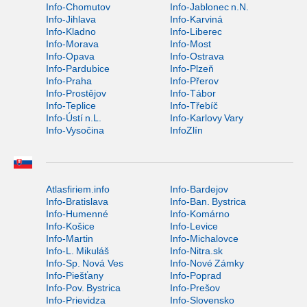
Info-Chomutov
Info-Jablonec n.N.
Info-Jihlava
Info-Karviná
Info-Kladno
Info-Liberec
Info-Morava
Info-Most
Info-Opava
Info-Ostrava
Info-Pardubice
Info-Plzeň
Info-Praha
Info-Přerov
Info-Prostějov
Info-Tábor
Info-Teplice
Info-Třebíč
Info-Ústí n.L.
Info-Karlovy Vary
Info-Vysočina
InfoZlín
Atlasfiriem.info
Info-Bardejov
Info-Bratislava
Info-Ban. Bystrica
Info-Humenné
Info-Komárno
Info-Košice
Info-Levice
Info-Martin
Info-Michalovce
Info-L. Mikuláš
Info-Nitra.sk
Info-Sp. Nová Ves
Info-Nové Zámky
Info-Piešťany
Info-Poprad
Info-Pov. Bystrica
Info-Prešov
Info-Prievidza
Info-Slovensko