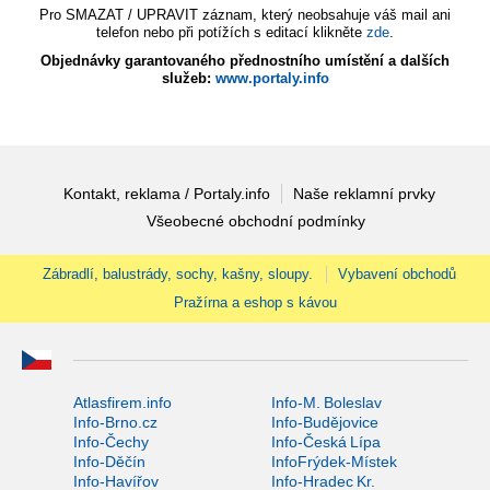
Pro SMAZAT / UPRAVIT záznam, který neobsahuje váš mail ani
telefon nebo při potížích s editací klikněte
zde
.
Objednávky garantovaného přednostního umístění a dalších
služeb:
www.portaly.info
Kontakt, reklama / Portaly.info
Naše reklamní prvky
Všeobecné obchodní podmínky
Zábradlí, balustrády, sochy, kašny, sloupy.
Vybavení obchodů
Pražírna a eshop s kávou
Atlasfirem.info
Info-M. Boleslav
Info-Brno.cz
Info-Budějovice
Info-Čechy
Info-Česká Lípa
Info-Děčín
InfoFrýdek-Místek
Info-Havířov
Info-Hradec Kr.