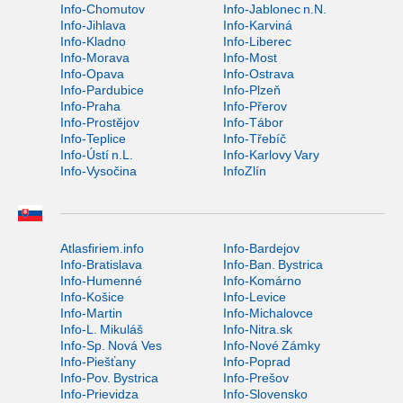
Info-Chomutov
Info-Jablonec n.N.
Info-Jihlava
Info-Karviná
Info-Kladno
Info-Liberec
Info-Morava
Info-Most
Info-Opava
Info-Ostrava
Info-Pardubice
Info-Plzeň
Info-Praha
Info-Přerov
Info-Prostějov
Info-Tábor
Info-Teplice
Info-Třebíč
Info-Ústí n.L.
Info-Karlovy Vary
Info-Vysočina
InfoZlín
Atlasfiriem.info
Info-Bardejov
Info-Bratislava
Info-Ban. Bystrica
Info-Humenné
Info-Komárno
Info-Košice
Info-Levice
Info-Martin
Info-Michalovce
Info-L. Mikuláš
Info-Nitra.sk
Info-Sp. Nová Ves
Info-Nové Zámky
Info-Piešťany
Info-Poprad
Info-Pov. Bystrica
Info-Prešov
Info-Prievidza
Info-Slovensko