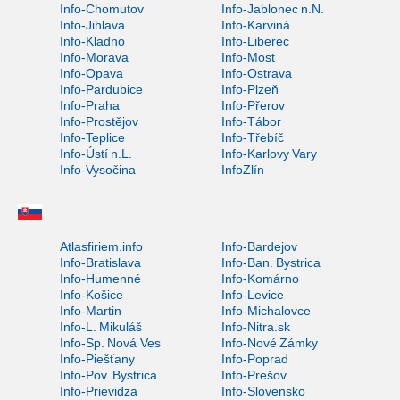
Info-Chomutov
Info-Jablonec n.N.
Info-Jihlava
Info-Karviná
Info-Kladno
Info-Liberec
Info-Morava
Info-Most
Info-Opava
Info-Ostrava
Info-Pardubice
Info-Plzeň
Info-Praha
Info-Přerov
Info-Prostějov
Info-Tábor
Info-Teplice
Info-Třebíč
Info-Ústí n.L.
Info-Karlovy Vary
Info-Vysočina
InfoZlín
Atlasfiriem.info
Info-Bardejov
Info-Bratislava
Info-Ban. Bystrica
Info-Humenné
Info-Komárno
Info-Košice
Info-Levice
Info-Martin
Info-Michalovce
Info-L. Mikuláš
Info-Nitra.sk
Info-Sp. Nová Ves
Info-Nové Zámky
Info-Piešťany
Info-Poprad
Info-Pov. Bystrica
Info-Prešov
Info-Prievidza
Info-Slovensko