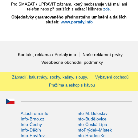
Pro SMAZAT / UPRAVIT záznam, který neobsahuje váš mail ani
telefon nebo při potížích s editací klikněte
zde
.
Objednávky garantovaného přednostního umístění a dalších
služeb:
www.portaly.info
Kontakt, reklama / Portaly.info
Naše reklamní prvky
Všeobecné obchodní podmínky
Zábradlí, balustrády, sochy, kašny, sloupy.
Vybavení obchodů
Pražírna a eshop s kávou
Atlasfirem.info
Info-M. Boleslav
Info-Brno.cz
Info-Budějovice
Info-Čechy
Info-Česká Lípa
Info-Děčín
InfoFrýdek-Místek
Info-Havířov
Info-Hradec Kr.