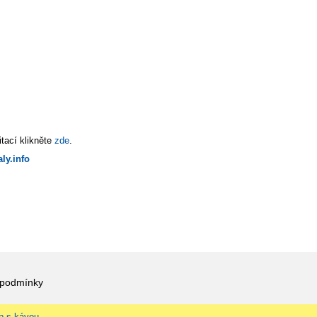
tací klikněte
zde
.
ly.info
 podmínky
p s kávou