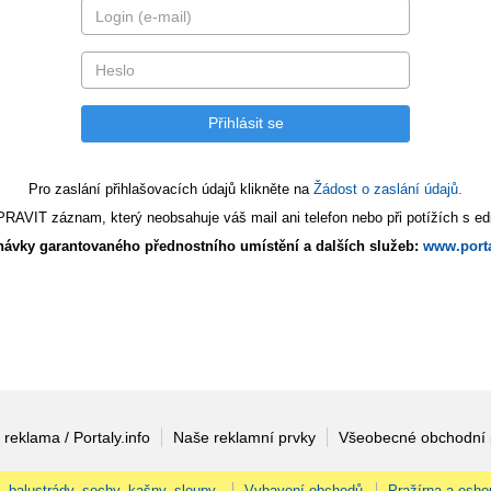
Pro zaslání přihlašovacích údajů klikněte na
Žádost o zaslání údajů.
AVIT záznam, který neobsahuje váš mail ani telefon nebo při potížích s edi
ávky garantovaného přednostního umístění a dalších služeb:
www.porta
 reklama / Portaly.info
Naše reklamní prvky
Všeobecné obchodní
, balustrády, sochy, kašny, sloupy.
Vybavení obchodů
Pražírna a esho