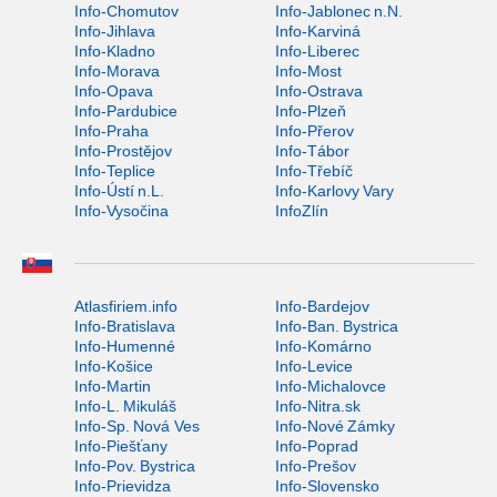
Info-Chomutov
Info-Jablonec n.N.
Info-Jihlava
Info-Karviná
Info-Kladno
Info-Liberec
Info-Morava
Info-Most
Info-Opava
Info-Ostrava
Info-Pardubice
Info-Plzeň
Info-Praha
Info-Přerov
Info-Prostějov
Info-Tábor
Info-Teplice
Info-Třebíč
Info-Ústí n.L.
Info-Karlovy Vary
Info-Vysočina
InfoZlín
Atlasfiriem.info
Info-Bardejov
Info-Bratislava
Info-Ban. Bystrica
Info-Humenné
Info-Komárno
Info-Košice
Info-Levice
Info-Martin
Info-Michalovce
Info-L. Mikuláš
Info-Nitra.sk
Info-Sp. Nová Ves
Info-Nové Zámky
Info-Piešťany
Info-Poprad
Info-Pov. Bystrica
Info-Prešov
Info-Prievidza
Info-Slovensko