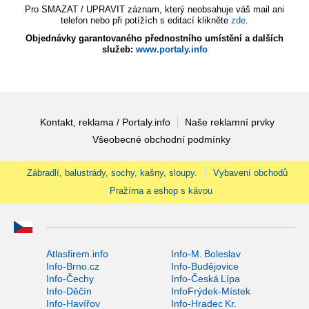
Pro SMAZAT / UPRAVIT záznam, který neobsahuje váš mail ani
telefon nebo při potížích s editací klikněte
zde
.
Objednávky garantovaného přednostního umístění a dalších
služeb:
www.portaly.info
Kontakt, reklama / Portaly.info
Naše reklamní prvky
Všeobecné obchodní podmínky
Zábradlí, balustrády, sochy, kašny, sloupy.
Vybavení obchodů
Pražírna a eshop s kávou
Atlasfirem.info
Info-M. Boleslav
Info-Brno.cz
Info-Budějovice
Info-Čechy
Info-Česká Lípa
Info-Děčín
InfoFrýdek-Místek
Info-Havířov
Info-Hradec Kr.