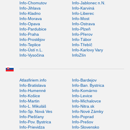
Info-Chomutov
Info-Jablonec n.N.
Info-Jihlava
Info-Karviná
Info-Kladno
Info-Liberec
Info-Morava
Info-Most
Info-Opava
Info-Ostrava
Info-Pardubice
Info-Plzeň
Info-Praha
Info-Přerov
Info-Prostějov
Info-Tábor
Info-Teplice
Info-Třebíč
Info-Ústí n.L.
Info-Karlovy Vary
Info-Vysočina
InfoZlín
Atlasfiriem.info
Info-Bardejov
Info-Bratislava
Info-Ban. Bystrica
Info-Humenné
Info-Komárno
Info-Košice
Info-Levice
Info-Martin
Info-Michalovce
Info-L. Mikuláš
Info-Nitra.sk
Info-Sp. Nová Ves
Info-Nové Zámky
Info-Piešťany
Info-Poprad
Info-Pov. Bystrica
Info-Prešov
Info-Prievidza
Info-Slovensko