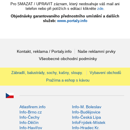
Pro SMAZAT / UPRAVIT záznam, který neobsahuje váš mail ani
telefon nebo při potížích s editací klikněte
zde
.
Objednávky garantovaného přednostního umístění a dalších
služeb:
www.portaly.info
Kontakt, reklama / Portaly.info
Naše reklamní prvky
Všeobecné obchodní podmínky
Zábradlí, balustrády, sochy, kašny, sloupy.
Vybavení obchodů
Pražírna a eshop s kávou
Atlasfirem.info
Info-M. Boleslav
Info-Brno.cz
Info-Budějovice
Info-Čechy
Info-Česká Lípa
Info-Děčín
InfoFrýdek-Místek
Info-Havířov
Info-Hradec Kr.