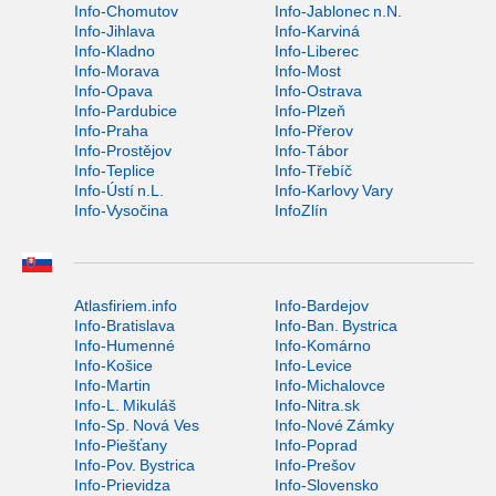
Info-Chomutov
Info-Jablonec n.N.
Info-Jihlava
Info-Karviná
Info-Kladno
Info-Liberec
Info-Morava
Info-Most
Info-Opava
Info-Ostrava
Info-Pardubice
Info-Plzeň
Info-Praha
Info-Přerov
Info-Prostějov
Info-Tábor
Info-Teplice
Info-Třebíč
Info-Ústí n.L.
Info-Karlovy Vary
Info-Vysočina
InfoZlín
Atlasfiriem.info
Info-Bardejov
Info-Bratislava
Info-Ban. Bystrica
Info-Humenné
Info-Komárno
Info-Košice
Info-Levice
Info-Martin
Info-Michalovce
Info-L. Mikuláš
Info-Nitra.sk
Info-Sp. Nová Ves
Info-Nové Zámky
Info-Piešťany
Info-Poprad
Info-Pov. Bystrica
Info-Prešov
Info-Prievidza
Info-Slovensko