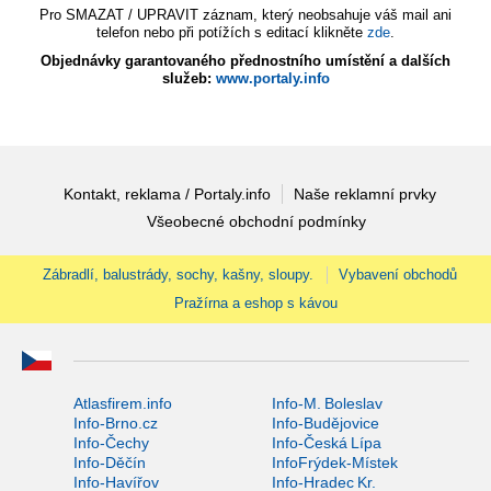
Pro SMAZAT / UPRAVIT záznam, který neobsahuje váš mail ani
telefon nebo při potížích s editací klikněte
zde
.
Objednávky garantovaného přednostního umístění a dalších
služeb:
www.portaly.info
Kontakt, reklama / Portaly.info
Naše reklamní prvky
Všeobecné obchodní podmínky
Zábradlí, balustrády, sochy, kašny, sloupy.
Vybavení obchodů
Pražírna a eshop s kávou
Atlasfirem.info
Info-M. Boleslav
Info-Brno.cz
Info-Budějovice
Info-Čechy
Info-Česká Lípa
Info-Děčín
InfoFrýdek-Místek
Info-Havířov
Info-Hradec Kr.