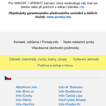
Pro SMAZAT / UPRAVIT záznam, který neobsahuje váš mail ani
telefon nebo při potížích s editací klikněte
zde
.
Objednávky garantovaného přednostního umístění a dalších
služeb:
www.portaly.info
Kontakt, reklama / Portaly.info
Naše reklamní prvky
Všeobecné obchodní podmínky
Zábradlí, balustrády, sochy, kašny, sloupy.
Vybavení obchodů
Pražírna a eshop s kávou
Atlasfirem.info
Info-M. Boleslav
Info-Brno.cz
Info-Budějovice
Info-Čechy
Info-Česká Lípa
Info-Děčín
InfoFrýdek-Místek
Info-Havířov
Info-Hradec Kr.