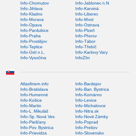
Info-Chomutov
Info-Jablonec n.N.
Info-Jihlava
Info-Karviná
Info-Kladno
Info-Liberec
Info-Morava
Info-Most
Info-Opava
Info-Ostrava
Info-Pardubice
Info-Plzeň
Info-Praha
Info-Přerov
Info-Prostějov
Info-Tábor
Info-Teplice
Info-Třebíč
Info-Ústí n.L.
Info-Karlovy Vary
Info-Vysočina
InfoZlín
Atlasfiriem.info
Info-Bardejov
Info-Bratislava
Info-Ban. Bystrica
Info-Humenné
Info-Komárno
Info-Košice
Info-Levice
Info-Martin
Info-Michalovce
Info-L. Mikuláš
Info-Nitra.sk
Info-Sp. Nová Ves
Info-Nové Zámky
Info-Piešťany
Info-Poprad
Info-Pov. Bystrica
Info-Prešov
Info-Prievidza
Info-Slovensko