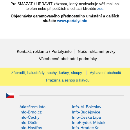
Pro SMAZAT / UPRAVIT záznam, který neobsahuje váš mail ani
telefon nebo při potížích s editací klikněte
zde
.
Objednávky garantovaného přednostního umístění a dalších
služeb:
www.portaly.info
Kontakt, reklama / Portaly.info
Naše reklamní prvky
Všeobecné obchodní podmínky
Zábradlí, balustrády, sochy, kašny, sloupy.
Vybavení obchodů
Pražírna a eshop s kávou
Atlasfirem.info
Info-M. Boleslav
Info-Brno.cz
Info-Budějovice
Info-Čechy
Info-Česká Lípa
Info-Děčín
InfoFrýdek-Místek
Info-Havířov
Info-Hradec Kr.