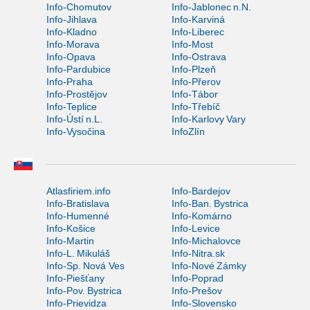
Info-Chomutov
Info-Jablonec n.N.
Info-Jihlava
Info-Karviná
Info-Kladno
Info-Liberec
Info-Morava
Info-Most
Info-Opava
Info-Ostrava
Info-Pardubice
Info-Plzeň
Info-Praha
Info-Přerov
Info-Prostějov
Info-Tábor
Info-Teplice
Info-Třebíč
Info-Ústí n.L.
Info-Karlovy Vary
Info-Vysočina
InfoZlín
Atlasfiriem.info
Info-Bardejov
Info-Bratislava
Info-Ban. Bystrica
Info-Humenné
Info-Komárno
Info-Košice
Info-Levice
Info-Martin
Info-Michalovce
Info-L. Mikuláš
Info-Nitra.sk
Info-Sp. Nová Ves
Info-Nové Zámky
Info-Piešťany
Info-Poprad
Info-Pov. Bystrica
Info-Prešov
Info-Prievidza
Info-Slovensko