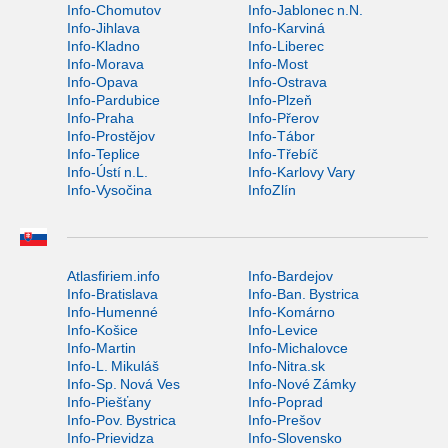
Info-Chomutov
Info-Jablonec n.N.
Info-Jihlava
Info-Karviná
Info-Kladno
Info-Liberec
Info-Morava
Info-Most
Info-Opava
Info-Ostrava
Info-Pardubice
Info-Plzeň
Info-Praha
Info-Přerov
Info-Prostějov
Info-Tábor
Info-Teplice
Info-Třebíč
Info-Ústí n.L.
Info-Karlovy Vary
Info-Vysočina
InfoZlín
Atlasfiriem.info
Info-Bardejov
Info-Bratislava
Info-Ban. Bystrica
Info-Humenné
Info-Komárno
Info-Košice
Info-Levice
Info-Martin
Info-Michalovce
Info-L. Mikuláš
Info-Nitra.sk
Info-Sp. Nová Ves
Info-Nové Zámky
Info-Piešťany
Info-Poprad
Info-Pov. Bystrica
Info-Prešov
Info-Prievidza
Info-Slovensko