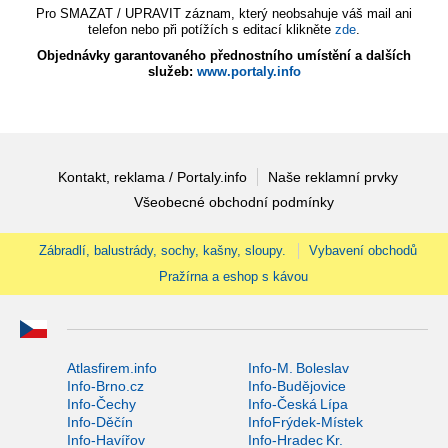
Pro SMAZAT / UPRAVIT záznam, který neobsahuje váš mail ani
telefon nebo při potížích s editací klikněte
zde
.
Objednávky garantovaného přednostního umístění a dalších
služeb:
www.portaly.info
Kontakt, reklama / Portaly.info
Naše reklamní prvky
Všeobecné obchodní podmínky
Zábradlí, balustrády, sochy, kašny, sloupy.
Vybavení obchodů
Pražírna a eshop s kávou
Atlasfirem.info
Info-M. Boleslav
Info-Brno.cz
Info-Budějovice
Info-Čechy
Info-Česká Lípa
Info-Děčín
InfoFrýdek-Místek
Info-Havířov
Info-Hradec Kr.